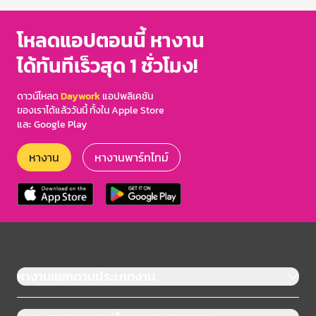
โหลดแอปตอนนี้ หางาน
ได้ทันทีเร็วสุด 1 ชั่วโมง!
ดาวน์โหลด
Daywork
แอปพลิเคชัน
ของเราได้แล้ววันนี้ ทั้งใน Apple Store
และ Google Play
หางาน
หางานพาร์ทไทม์
หางานแยกตามประเภทงาน