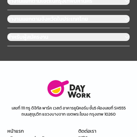
หางานแยกตามเขตในกรุงเทพมหานคร
หางานแยกตามจังหวัดในประเทศไทย
สำหรับผู้สมัครงาน
เลขที่ 111 ทรู ดิจิทัล พาร์ค เวสต์ อาคารยูนิคอร์น ชั้น5 ห้องเลขที่ SH555
ถนนสุขุมวิท แขวงบางจาก เขตพระโขนง กรุงเทพ 10260
หน้าแรก
ติดต่อเรา