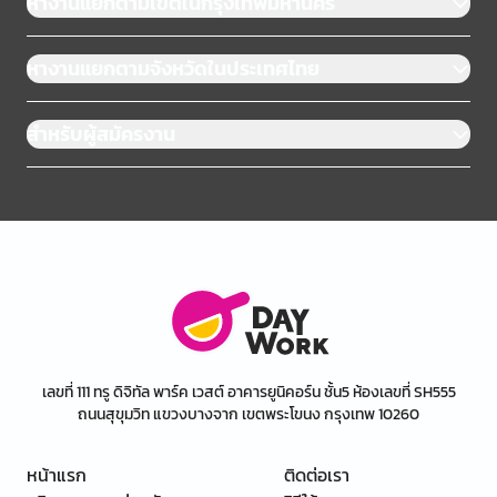
หางานแยกตามเขตในกรุงเทพมหานคร
หางานแยกตามจังหวัดในประเทศไทย
สำหรับผู้สมัครงาน
เลขที่ 111 ทรู ดิจิทัล พาร์ค เวสต์ อาคารยูนิคอร์น ชั้น5 ห้องเลขที่ SH555
ถนนสุขุมวิท แขวงบางจาก เขตพระโขนง กรุงเทพ 10260
หน้าแรก
ติดต่อเรา