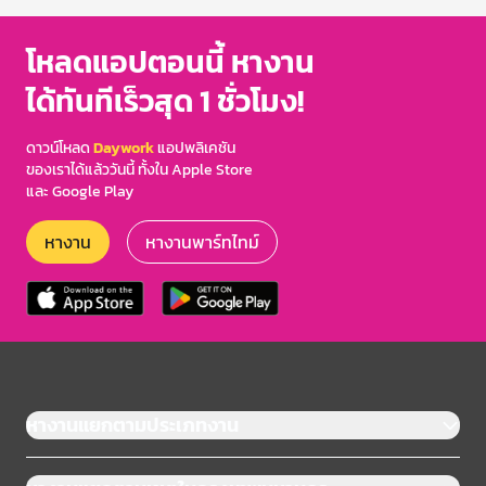
โหลดแอปตอนนี้ หางาน
ได้ทันทีเร็วสุด 1 ชั่วโมง!
ดาวน์โหลด
Daywork
แอปพลิเคชัน
ของเราได้แล้ววันนี้ ทั้งใน Apple Store
และ Google Play
หางาน
หางานพาร์ทไทม์
หางานแยกตามประเภทงาน