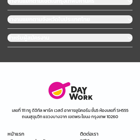
หางานแยกตามเขตในกรุงเทพมหานคร
หางานแยกตามจังหวัดในประเทศไทย
สำหรับผู้สมัครงาน
เลขที่ 111 ทรู ดิจิทัล พาร์ค เวสต์ อาคารยูนิคอร์น ชั้น5 ห้องเลขที่ SH555
ถนนสุขุมวิท แขวงบางจาก เขตพระโขนง กรุงเทพ 10260
หน้าแรก
ติดต่อเรา