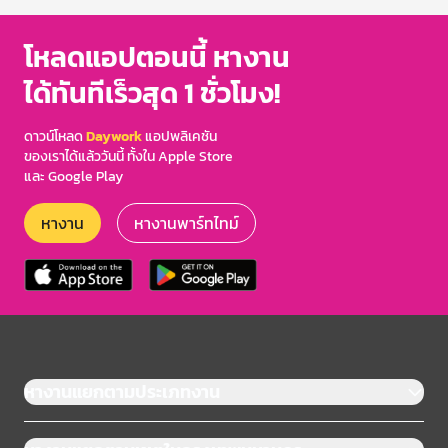
โหลดแอปตอนนี้ หางาน
ได้ทันทีเร็วสุด 1 ชั่วโมง!
ดาวน์โหลด
Daywork
แอปพลิเคชัน
ของเราได้แล้ววันนี้ ทั้งใน Apple Store
และ Google Play
หางาน
หางานพาร์ทไทม์
หางานแยกตามประเภทงาน