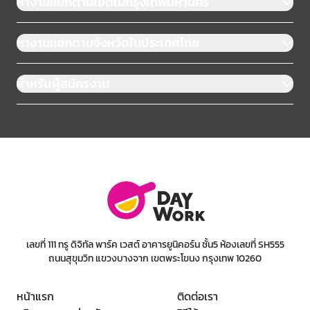
หางานแยกตามเขตในกรุงเทพมหานคร
หางานแยกตามจังหวัดในประเทศไทย
สำหรับผู้สมัครงาน
เลขที่ 111 ทรู ดิจิทัล พาร์ค เวสต์ อาคารยูนิคอร์น ชั้น5 ห้องเลขที่ SH555
ถนนสุขุมวิท แขวงบางจาก เขตพระโขนง กรุงเทพ 10260
หน้าแรก
ติดต่อเรา