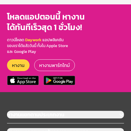
โหลดแอปตอนนี้ หางาน
ได้ทันทีเร็วสุด 1 ชั่วโมง!
ดาวน์โหลด
Daywork
แอปพลิเคชัน
ของเราได้แล้ววันนี้ ทั้งใน Apple Store
และ Google Play
หางาน
หางานพาร์ทไทม์
หางานแยกตามประเภทงาน