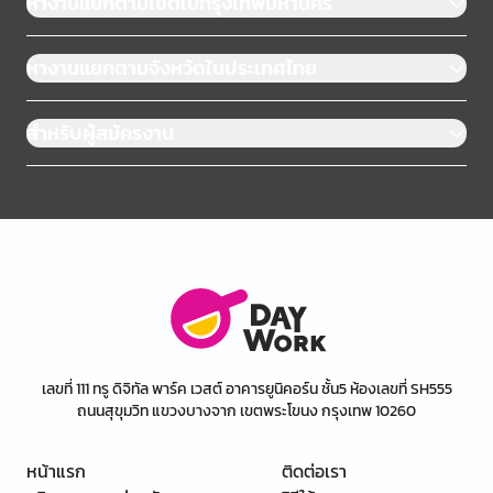
หางานแยกตามเขตในกรุงเทพมหานคร
หางานแยกตามจังหวัดในประเทศไทย
สำหรับผู้สมัครงาน
เลขที่ 111 ทรู ดิจิทัล พาร์ค เวสต์ อาคารยูนิคอร์น ชั้น5 ห้องเลขที่ SH555
ถนนสุขุมวิท แขวงบางจาก เขตพระโขนง กรุงเทพ 10260
หน้าแรก
ติดต่อเรา