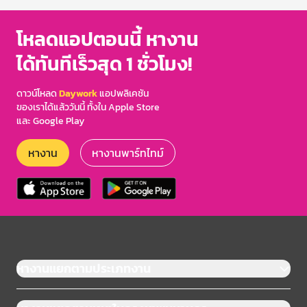
โหลดแอปตอนนี้ หางาน
ได้ทันทีเร็วสุด 1 ชั่วโมง!
ดาวน์โหลด
Daywork
แอปพลิเคชัน
ของเราได้แล้ววันนี้ ทั้งใน Apple Store
และ Google Play
หางาน
หางานพาร์ทไทม์
หางานแยกตามประเภทงาน