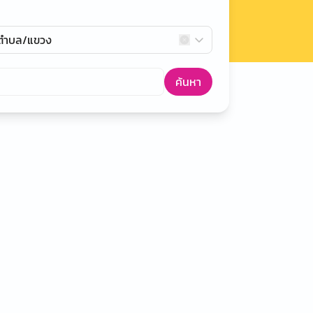
กตำบล/แขวง
ค้นหา