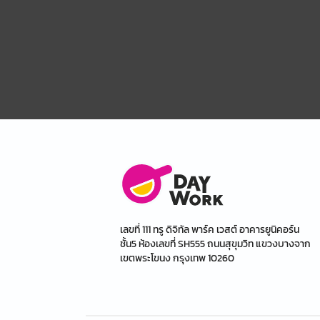
เลขที่ 111 ทรู ดิจิทัล พาร์ค เวสต์ อาคารยูนิคอร์น
ชั้น5 ห้องเลขที่ SH555 ถนนสุขุมวิท แขวงบางจาก
เขตพระโขนง กรุงเทพ 10260