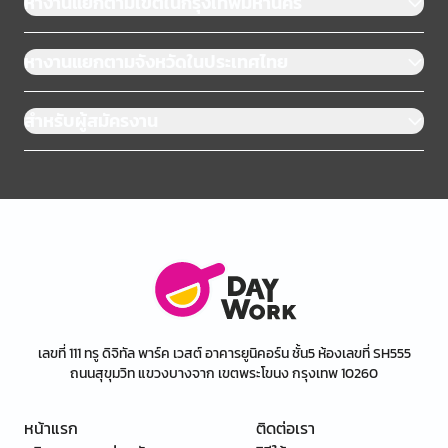
หางานแยกตามเขตในกรุงเทพมหานคร
หางานแยกตามจังหวัดในประเทศไทย
สำหรับผู้สมัครงาน
เลขที่ 111 ทรู ดิจิทัล พาร์ค เวสต์ อาคารยูนิคอร์น ชั้น5 ห้องเลขที่ SH555
ถนนสุขุมวิท แขวงบางจาก เขตพระโขนง กรุงเทพ 10260
หน้าแรก
ติดต่อเรา