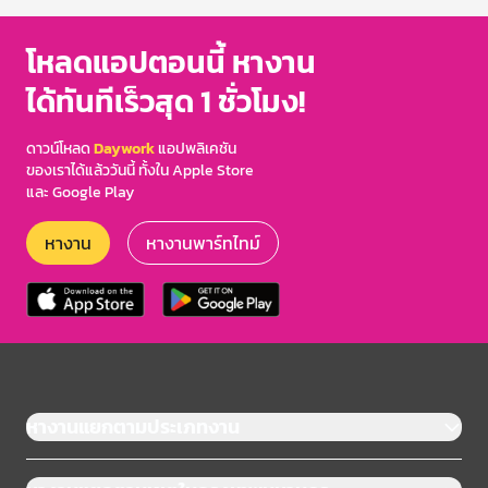
โหลดแอปตอนนี้ หางาน
ได้ทันทีเร็วสุด 1 ชั่วโมง!
ดาวน์โหลด
Daywork
แอปพลิเคชัน
ของเราได้แล้ววันนี้ ทั้งใน Apple Store
และ Google Play
หางาน
หางานพาร์ทไทม์
หางานแยกตามประเภทงาน