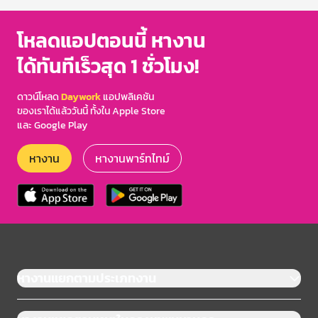
โหลดแอปตอนนี้ หางาน
ได้ทันทีเร็วสุด 1 ชั่วโมง!
ดาวน์โหลด
Daywork
แอปพลิเคชัน
ของเราได้แล้ววันนี้ ทั้งใน Apple Store
และ Google Play
หางาน
หางานพาร์ทไทม์
หางานแยกตามประเภทงาน