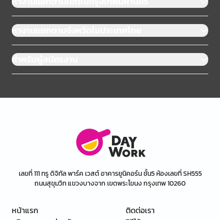
หางานแยกตามเขตในกรุงเทพมหานคร
หางานแยกตามจังหวัดในประเทศไทย
สำหรับผู้สมัครงาน
เลขที่ 111 ทรู ดิจิทัล พาร์ค เวสต์ อาคารยูนิคอร์น ชั้น5 ห้องเลขที่ SH555
ถนนสุขุมวิท แขวงบางจาก เขตพระโขนง กรุงเทพ 10260
หน้าแรก
ติดต่อเรา