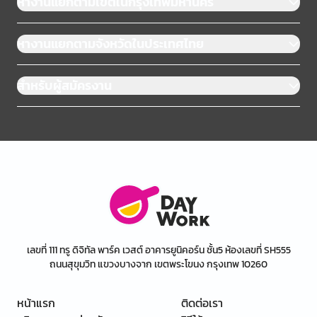
หางานแยกตามเขตในกรุงเทพมหานคร
หางานแยกตามจังหวัดในประเทศไทย
สำหรับผู้สมัครงาน
เลขที่ 111 ทรู ดิจิทัล พาร์ค เวสต์ อาคารยูนิคอร์น ชั้น5 ห้องเลขที่ SH555
ถนนสุขุมวิท แขวงบางจาก เขตพระโขนง กรุงเทพ 10260
หน้าแรก
ติดต่อเรา