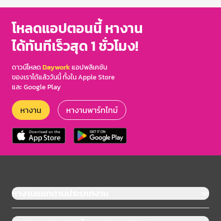
โหลดแอปตอนนี้ หางาน
ได้ทันทีเร็วสุด 1 ชั่วโมง!
ดาวน์โหลด
Daywork
แอปพลิเคชัน
ของเราได้แล้ววันนี้ ทั้งใน Apple Store
และ Google Play
หางาน
หางานพาร์ทไทม์
หางานแยกตามประเภทงาน