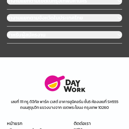
หางานแยกตามเขตในกรุงเทพมหานคร
หางานแยกตามจังหวัดในประเทศไทย
สำหรับผู้สมัครงาน
เลขที่ 111 ทรู ดิจิทัล พาร์ค เวสต์ อาคารยูนิคอร์น ชั้น5 ห้องเลขที่ SH555
ถนนสุขุมวิท แขวงบางจาก เขตพระโขนง กรุงเทพ 10260
หน้าแรก
ติดต่อเรา