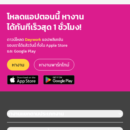
โหลดแอปตอนนี้ หางาน
ได้ทันทีเร็วสุด 1 ชั่วโมง!
ดาวน์โหลด
Daywork
แอปพลิเคชัน
ของเราได้แล้ววันนี้ ทั้งใน Apple Store
และ Google Play
หางาน
หางานพาร์ทไทม์
หางานแยกตามประเภทงาน