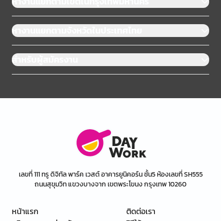
หางานแยกตามเขตในกรุงเทพมหานคร
หางานแยกตามจังหวัดในประเทศไทย
สำหรับผู้สมัครงาน
เลขที่ 111 ทรู ดิจิทัล พาร์ค เวสต์ อาคารยูนิคอร์น ชั้น5 ห้องเลขที่ SH555
ถนนสุขุมวิท แขวงบางจาก เขตพระโขนง กรุงเทพ 10260
หน้าแรก
ติดต่อเรา