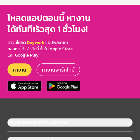
โหลดแอปตอนนี้ หางาน
ได้ทันทีเร็วสุด 1 ชั่วโมง!
ดาวน์โหลด
Daywork
แอปพลิเคชัน
ของเราได้แล้ววันนี้ ทั้งใน Apple Store
และ Google Play
หางาน
หางานพาร์ทไทม์
หางานแยกตามประเภทงาน