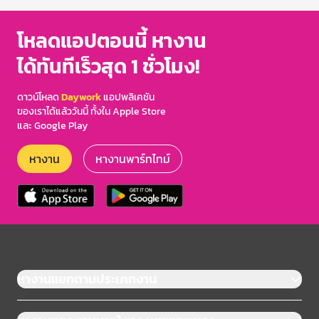
โหลดแอปตอนนี้ หางาน
ได้ทันทีเร็วสุด 1 ชั่วโมง!
ดาวน์โหลด
Daywork
แอปพลิเคชัน
ของเราได้แล้ววันนี้ ทั้งใน Apple Store
และ Google Play
หางาน
หางานพาร์ทไทม์
หางานแยกตามประเภทงาน