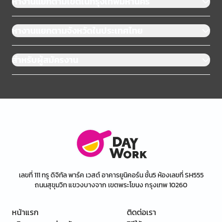
หางานแยกตามเขตในกรุงเทพมหานคร
หางานแยกตามจังหวัดในประเทศไทย
สำหรับผู้สมัครงาน
เลขที่ 111 ทรู ดิจิทัล พาร์ค เวสต์ อาคารยูนิคอร์น ชั้น5 ห้องเลขที่ SH555
ถนนสุขุมวิท แขวงบางจาก เขตพระโขนง กรุงเทพ 10260
หน้าแรก
ติดต่อเรา