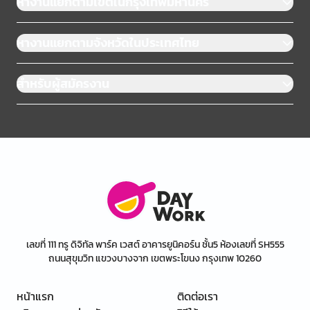
หางานแยกตามเขตในกรุงเทพมหานคร
หางานแยกตามจังหวัดในประเทศไทย
สำหรับผู้สมัครงาน
เลขที่ 111 ทรู ดิจิทัล พาร์ค เวสต์ อาคารยูนิคอร์น ชั้น5 ห้องเลขที่ SH555
ถนนสุขุมวิท แขวงบางจาก เขตพระโขนง กรุงเทพ 10260
หน้าแรก
ติดต่อเรา