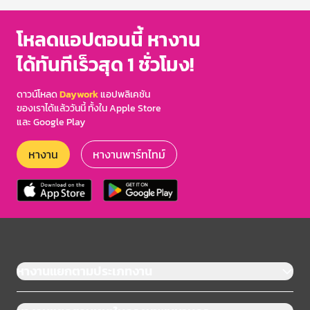
โหลดแอปตอนนี้ หางาน
ได้ทันทีเร็วสุด 1 ชั่วโมง!
ดาวน์โหลด
Daywork
แอปพลิเคชัน
ของเราได้แล้ววันนี้ ทั้งใน Apple Store
และ Google Play
หางาน
หางานพาร์ทไทม์
หางานแยกตามประเภทงาน