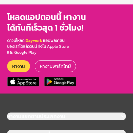
โหลดแอปตอนนี้ หางาน
ได้ทันทีเร็วสุด 1 ชั่วโมง!
ดาวน์โหลด
Daywork
แอปพลิเคชัน
ของเราได้แล้ววันนี้ ทั้งใน Apple Store
และ Google Play
หางาน
หางานพาร์ทไทม์
หางานแยกตามประเภทงาน