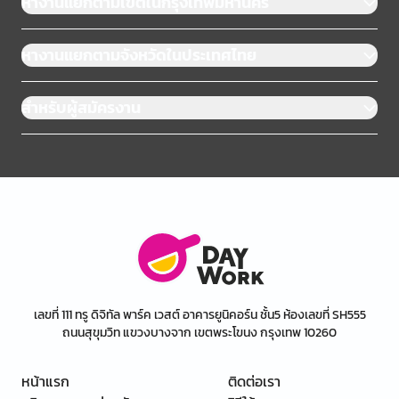
หางานแยกตามเขตในกรุงเทพมหานคร
หางานแยกตามจังหวัดในประเทศไทย
สำหรับผู้สมัครงาน
เลขที่ 111 ทรู ดิจิทัล พาร์ค เวสต์ อาคารยูนิคอร์น ชั้น5 ห้องเลขที่ SH555
ถนนสุขุมวิท แขวงบางจาก เขตพระโขนง กรุงเทพ 10260
หน้าแรก
ติดต่อเรา