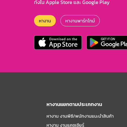
ทั้งใน Apple Store และ Google Play
หางาน
หางานพาร์ทไทม์
หางานแยกตามประเภทงาน
หางาน งานพีซี/พนักงานแนะนําสินค้า
หางาน งานแคชเชียร์