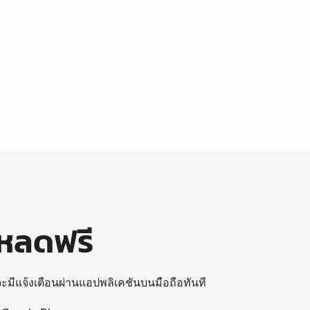
โหลดฟรี
 จะมีแจ้งเตือนผ่านแอปพลิเคชันบนมือถือทันที