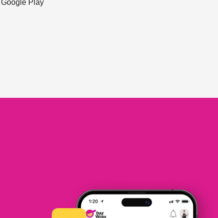
ะ Google Play