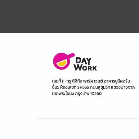
เลขที่ 111 ทรู ดิจิทัล พาร์ค เวสต์ อาคารยูนิคอร์น
ชั้น5 ห้องเลขที่ SH555 ถนนสุขุมวิท แขวงบางจาก
เขตพระโขนง กรุงเทพ 10260