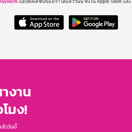
Daywork
แอปพลิเคชันของเราได้แล้ววันนี้ ทั้งใน Apple Store แล
หางาน
่วโมง!
้ววันนี้