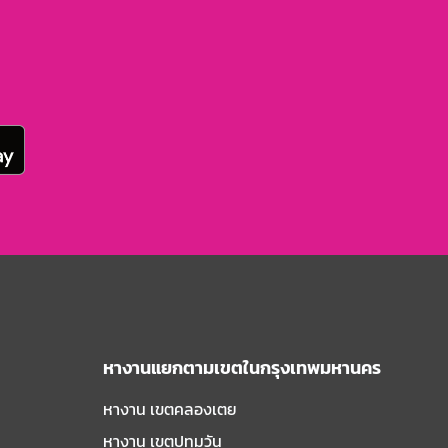
หางานแยกตามเขตในกรุงเทพมหานคร
หางาน เขตคลองเตย
หางาน เขตปทุมวัน