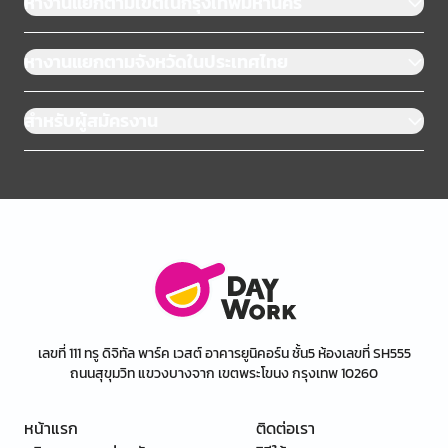
หางานแยกตามเขตในกรุงเทพมหานคร
หางานแยกตามจังหวัดในประเทศไทย
สำหรับผู้สมัครงาน
เลขที่ 111 ทรู ดิจิทัล พาร์ค เวสต์ อาคารยูนิคอร์น ชั้น5 ห้องเลขที่ SH555
ถนนสุขุมวิท แขวงบางจาก เขตพระโขนง กรุงเทพ 10260
หน้าแรก
ติดต่อเรา