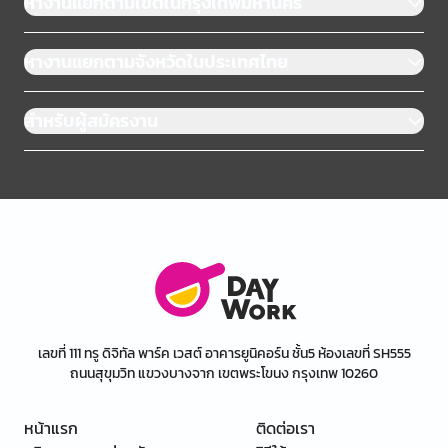
หางานแยกตามเขตในกรุงเทพมหานคร
หางานแยกตามจังหวัดในประเทศไทย
สำหรับผู้สมัครงาน
เลขที่ 111 ทรู ดิจิทัล พาร์ค เวสต์ อาคารยูนิคอร์น ชั้น5 ห้องเลขที่ SH555
ถนนสุขุมวิท แขวงบางจาก เขตพระโขนง กรุงเทพ 10260
หน้าแรก
ติดต่อเรา