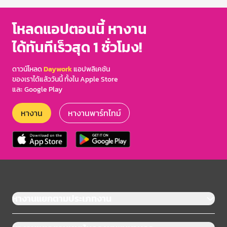
โหลดแอปตอนนี้ หางาน
ได้ทันทีเร็วสุด 1 ชั่วโมง!
ดาวน์โหลด
Daywork
แอปพลิเคชัน
ของเราได้แล้ววันนี้ ทั้งใน Apple Store
และ Google Play
หางาน
หางานพาร์ทไทม์
หางานแยกตามประเภทงาน