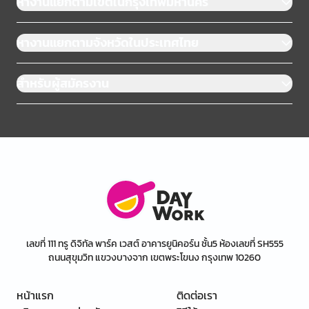
หางานแยกตามเขตในกรุงเทพมหานคร
หางานแยกตามจังหวัดในประเทศไทย
สำหรับผู้สมัครงาน
เลขที่ 111 ทรู ดิจิทัล พาร์ค เวสต์ อาคารยูนิคอร์น ชั้น5 ห้องเลขที่ SH555
ถนนสุขุมวิท แขวงบางจาก เขตพระโขนง กรุงเทพ 10260
หน้าแรก
ติดต่อเรา