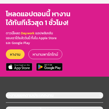
โหลดแอปตอนนี้ หางาน
ได้ทันทีเร็วสุด 1 ชั่วโมง!
ดาวน์โหลด
Daywork
แอปพลิเคชัน
ของเราได้แล้ววันนี้ ทั้งใน Apple Store
และ Google Play
หางาน
หางานพาร์ทไทม์
หางานแยกตามประเภทงาน