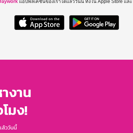
Daywork
แอปพลิเคชันของเราได้แล้ววันนี้ ทั้งใน Apple Store แล
หางาน
่วโมง!
้ววันนี้