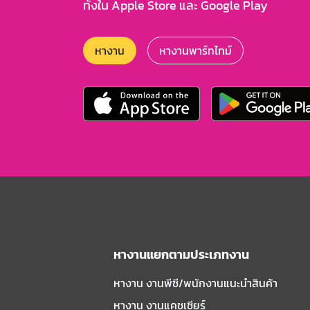
ทั้งใน Apple Store และ Google Play
หางาน
หางานพาร์ทไทม์
หางานแยกตามประเภทงาน
หางาน งานพีซี/พนักงานแนะนําสินค้า
หางาน งานแคชเชียร์