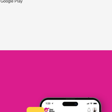
ะ Google Play