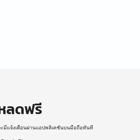
โหลดฟรี
 จะมีแจ้งเตือนผ่านแอปพลิเคชันบนมือถือทันที