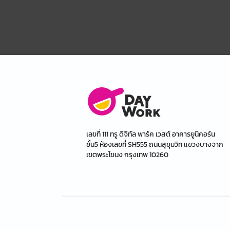
เลขที่ 111 ทรู ดิจิทัล พาร์ค เวสต์ อาคารยูนิคอร์น
ชั้น5 ห้องเลขที่ SH555 ถนนสุขุมวิท แขวงบางจาก
เขตพระโขนง กรุงเทพ 10260