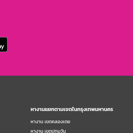
หางานแยกตามเขตในกรุงเทพมหานคร
หางาน เขตคลองเตย
หางาน เขตปทุมวัน