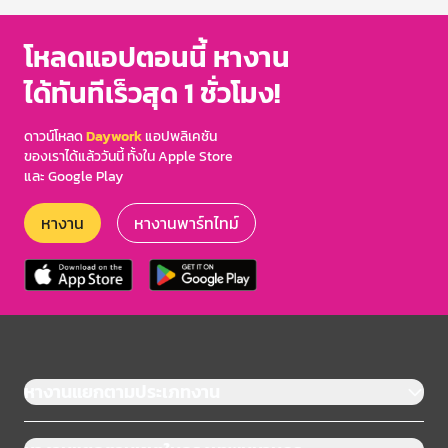
โหลดแอปตอนนี้ หางาน
ได้ทันทีเร็วสุด 1 ชั่วโมง!
ดาวน์โหลด
Daywork
แอปพลิเคชัน
ของเราได้แล้ววันนี้ ทั้งใน Apple Store
และ Google Play
หางาน
หางานพาร์ทไทม์
หางานแยกตามประเภทงาน