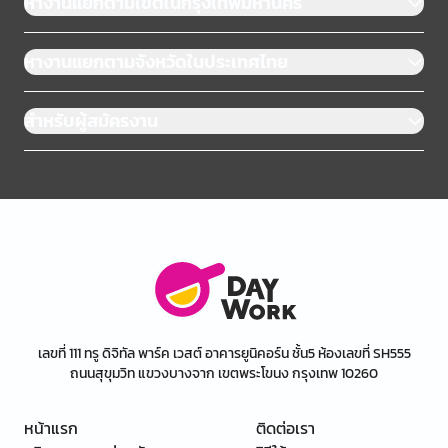
หางานแยกตามเขตในกรุงเทพมหานคร
หางานแยกตามจังหวัดในประเทศไทย
สำหรับผู้สมัครงาน
เลขที่ 111 ทรู ดิจิทัล พาร์ค เวสต์ อาคารยูนิคอร์น ชั้น5 ห้องเลขที่ SH555
ถนนสุขุมวิท แขวงบางจาก เขตพระโขนง กรุงเทพ 10260
หน้าแรก
ติดต่อเรา