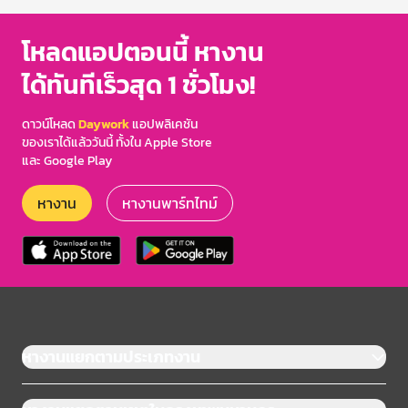
โหลดแอปตอนนี้ หางาน
ได้ทันทีเร็วสุด 1 ชั่วโมง!
ดาวน์โหลด
Daywork
แอปพลิเคชัน
ของเราได้แล้ววันนี้ ทั้งใน Apple Store
และ Google Play
หางาน
หางานพาร์ทไทม์
หางานแยกตามประเภทงาน