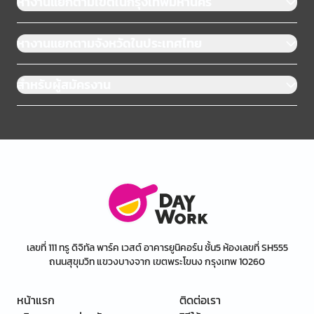
หางานแยกตามเขตในกรุงเทพมหานคร
หางานแยกตามจังหวัดในประเทศไทย
สำหรับผู้สมัครงาน
เลขที่ 111 ทรู ดิจิทัล พาร์ค เวสต์ อาคารยูนิคอร์น ชั้น5 ห้องเลขที่ SH555
ถนนสุขุมวิท แขวงบางจาก เขตพระโขนง กรุงเทพ 10260
หน้าแรก
ติดต่อเรา