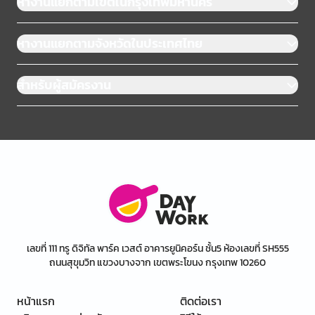
หางานแยกตามเขตในกรุงเทพมหานคร
หางานแยกตามจังหวัดในประเทศไทย
สำหรับผู้สมัครงาน
เลขที่ 111 ทรู ดิจิทัล พาร์ค เวสต์ อาคารยูนิคอร์น ชั้น5 ห้องเลขที่ SH555
ถนนสุขุมวิท แขวงบางจาก เขตพระโขนง กรุงเทพ 10260
หน้าแรก
ติดต่อเรา