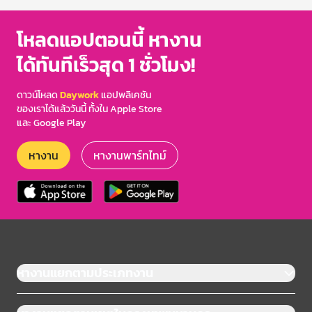
โหลดแอปตอนนี้ หางาน
ได้ทันทีเร็วสุด 1 ชั่วโมง!
ดาวน์โหลด
Daywork
แอปพลิเคชัน
ของเราได้แล้ววันนี้ ทั้งใน Apple Store
และ Google Play
หางาน
หางานพาร์ทไทม์
หางานแยกตามประเภทงาน