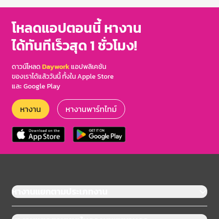
โหลดแอปตอนนี้ หางาน
ได้ทันทีเร็วสุด 1 ชั่วโมง!
ดาวน์โหลด
Daywork
แอปพลิเคชัน
ของเราได้แล้ววันนี้ ทั้งใน Apple Store
และ Google Play
หางาน
หางานพาร์ทไทม์
หางานแยกตามประเภทงาน