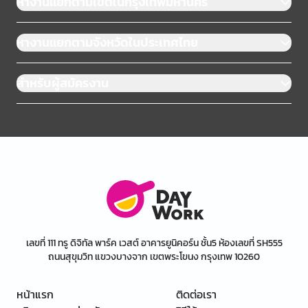
หางานแยกตามเขตในกรุงเทพมหานคร
หางานแยกตามจังหวัดในประเทศไทย
สำหรับผู้สมัครงาน
เลขที่ 111 ทรู ดิจิทัล พาร์ค เวสต์ อาคารยูนิคอร์น ชั้น5 ห้องเลขที่ SH555
ถนนสุขุมวิท แขวงบางจาก เขตพระโขนง กรุงเทพ 10260
หน้าแรก
ติดต่อเรา