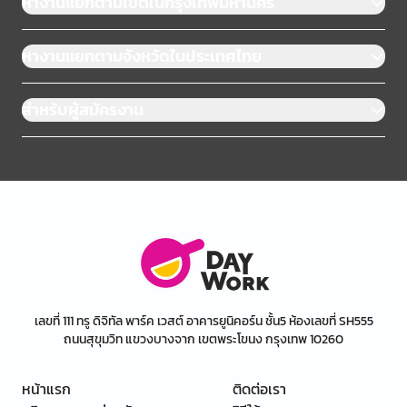
หางานแยกตามเขตในกรุงเทพมหานคร
หางานแยกตามจังหวัดในประเทศไทย
สำหรับผู้สมัครงาน
เลขที่ 111 ทรู ดิจิทัล พาร์ค เวสต์ อาคารยูนิคอร์น ชั้น5 ห้องเลขที่ SH555
ถนนสุขุมวิท แขวงบางจาก เขตพระโขนง กรุงเทพ 10260
หน้าแรก
ติดต่อเรา