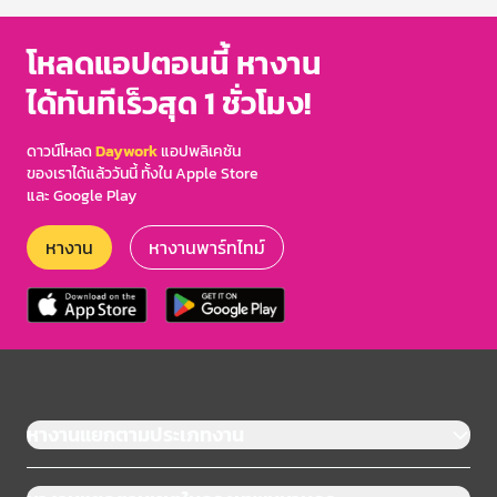
โหลดแอปตอนนี้ หางาน
ได้ทันทีเร็วสุด 1 ชั่วโมง!
ดาวน์โหลด
Daywork
แอปพลิเคชัน
ของเราได้แล้ววันนี้ ทั้งใน Apple Store
และ Google Play
หางาน
หางานพาร์ทไทม์
หางานแยกตามประเภทงาน