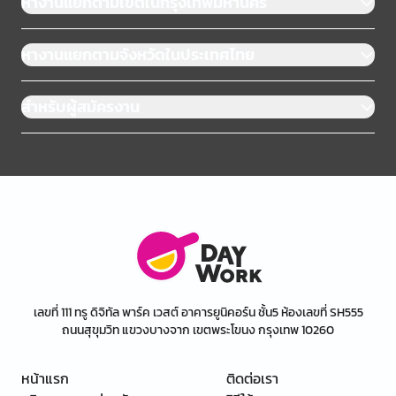
หางานแยกตามเขตในกรุงเทพมหานคร
หางานแยกตามจังหวัดในประเทศไทย
สำหรับผู้สมัครงาน
เลขที่ 111 ทรู ดิจิทัล พาร์ค เวสต์ อาคารยูนิคอร์น ชั้น5 ห้องเลขที่ SH555
ถนนสุขุมวิท แขวงบางจาก เขตพระโขนง กรุงเทพ 10260
หน้าแรก
ติดต่อเรา