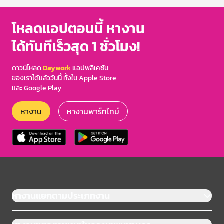
โหลดแอปตอนนี้ หางาน
ได้ทันทีเร็วสุด 1 ชั่วโมง!
ดาวน์โหลด
Daywork
แอปพลิเคชัน
ของเราได้แล้ววันนี้ ทั้งใน Apple Store
และ Google Play
หางาน
หางานพาร์ทไทม์
หางานแยกตามประเภทงาน