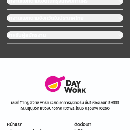
หางานแยกตามเขตในกรุงเทพมหานคร
หางานแยกตามจังหวัดในประเทศไทย
สำหรับผู้สมัครงาน
เลขที่ 111 ทรู ดิจิทัล พาร์ค เวสต์ อาคารยูนิคอร์น ชั้น5 ห้องเลขที่ SH555
ถนนสุขุมวิท แขวงบางจาก เขตพระโขนง กรุงเทพ 10260
หน้าแรก
ติดต่อเรา