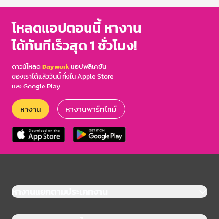
โหลดแอปตอนนี้ หางาน
ได้ทันทีเร็วสุด 1 ชั่วโมง!
ดาวน์โหลด
Daywork
แอปพลิเคชัน
ของเราได้แล้ววันนี้ ทั้งใน Apple Store
และ Google Play
หางาน
หางานพาร์ทไทม์
หางานแยกตามประเภทงาน