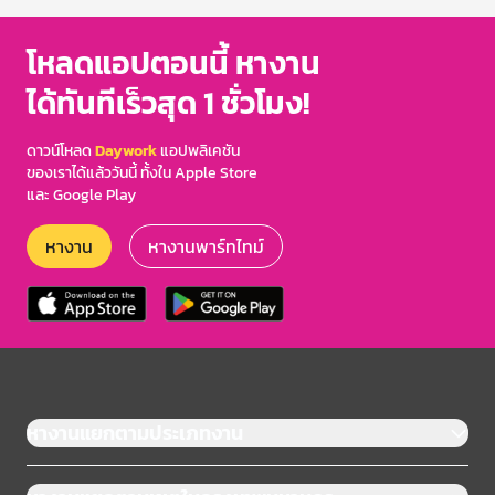
โหลดแอปตอนนี้ หางาน
ได้ทันทีเร็วสุด 1 ชั่วโมง!
ดาวน์โหลด
Daywork
แอปพลิเคชัน
ของเราได้แล้ววันนี้ ทั้งใน Apple Store
และ Google Play
หางาน
หางานพาร์ทไทม์
หางานแยกตามประเภทงาน