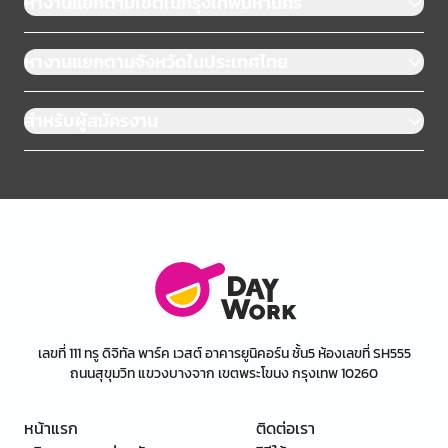
หางานแยกตามเขตในกรุงเทพมหานคร
หางานแยกตามจังหวัดในประเทศไทย
สำหรับผู้สมัครงาน
เลขที่ 111 ทรู ดิจิทัล พาร์ค เวสต์ อาคารยูนิคอร์น ชั้น5 ห้องเลขที่ SH555
ถนนสุขุมวิท แขวงบางจาก เขตพระโขนง กรุงเทพ 10260
หน้าแรก
ติดต่อเรา