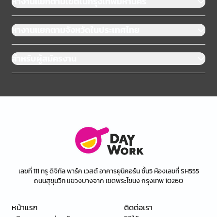
หางานแยกตามเขตในกรุงเทพมหานคร
หางานแยกตามจังหวัดในประเทศไทย
สำหรับผู้สมัครงาน
เลขที่ 111 ทรู ดิจิทัล พาร์ค เวสต์ อาคารยูนิคอร์น ชั้น5 ห้องเลขที่ SH555
ถนนสุขุมวิท แขวงบางจาก เขตพระโขนง กรุงเทพ 10260
หน้าแรก
ติดต่อเรา