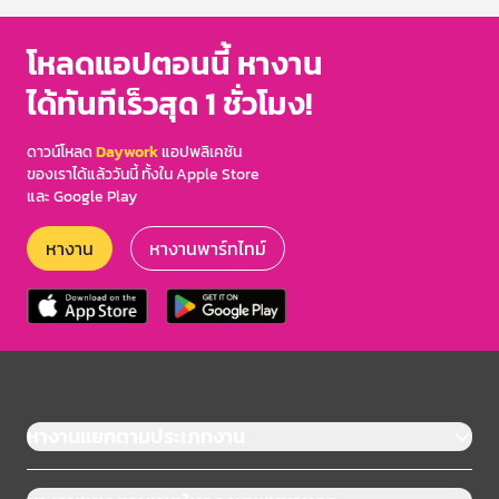
โหลดแอปตอนนี้ หางาน
ได้ทันทีเร็วสุด 1 ชั่วโมง!
ดาวน์โหลด
Daywork
แอปพลิเคชัน
ของเราได้แล้ววันนี้ ทั้งใน Apple Store
และ Google Play
หางาน
หางานพาร์ทไทม์
หางานแยกตามประเภทงาน