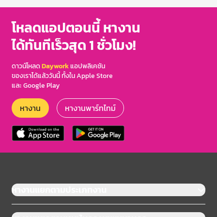
โหลดแอปตอนนี้ หางาน
ได้ทันทีเร็วสุด 1 ชั่วโมง!
ดาวน์โหลด
Daywork
แอปพลิเคชัน
ของเราได้แล้ววันนี้ ทั้งใน Apple Store
และ Google Play
หางาน
หางานพาร์ทไทม์
หางานแยกตามประเภทงาน