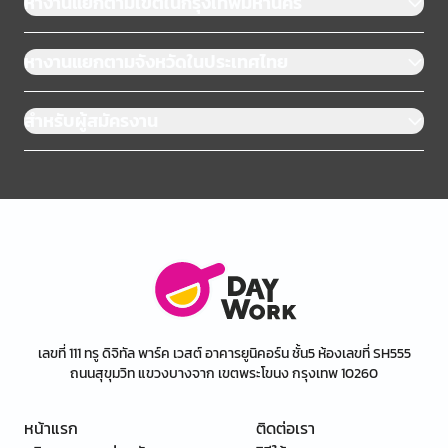
หางานแยกตามเขตในกรุงเทพมหานคร
หางานแยกตามจังหวัดในประเทศไทย
สำหรับผู้สมัครงาน
เลขที่ 111 ทรู ดิจิทัล พาร์ค เวสต์ อาคารยูนิคอร์น ชั้น5 ห้องเลขที่ SH555
ถนนสุขุมวิท แขวงบางจาก เขตพระโขนง กรุงเทพ 10260
หน้าแรก
ติดต่อเรา