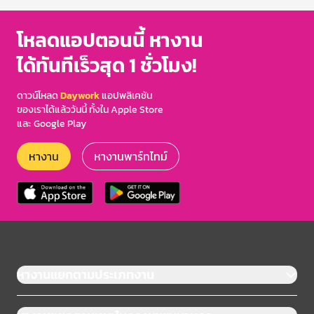
โหลดแอปตอนนี้ หางาน
ได้ทันทีเร็วสุด 1 ชั่วโมง!
ดาวน์โหลด
Daywork
แอปพลิเคชัน
ของเราได้แล้ววันนี้ ทั้งใน Apple Store
และ Google Play
หางาน
หางานพาร์ทไทม์
หางานแยกตามประเภทงาน