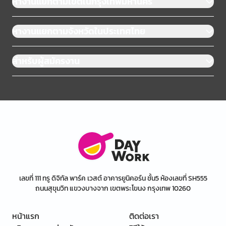
หางานแยกตามเขตในกรุงเทพมหานคร
หางานแยกตามจังหวัดในประเทศไทย
สำหรับผู้สมัครงาน
เลขที่ 111 ทรู ดิจิทัล พาร์ค เวสต์ อาคารยูนิคอร์น ชั้น5 ห้องเลขที่ SH555
ถนนสุขุมวิท แขวงบางจาก เขตพระโขนง กรุงเทพ 10260
หน้าแรก
ติดต่อเรา