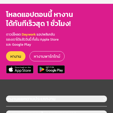
โหลดแอปตอนนี้ หางาน
ได้ทันทีเร็วสุด 1 ชั่วโมง!
ดาวน์โหลด
Daywork
แอปพลิเคชัน
ของเราได้แล้ววันนี้ ทั้งใน Apple Store
และ Google Play
หางาน
หางานพาร์ทไทม์
หางานแยกตามประเภทงาน