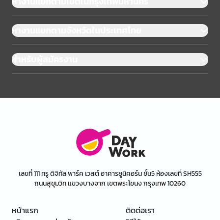
หางานแยกตามเขตในกรุงเทพมหานคร
หางานแยกตามจังหวัดในประเทศไทย
สำหรับผู้สมัครงาน
เลขที่ 111 ทรู ดิจิทัล พาร์ค เวสต์ อาคารยูนิคอร์น ชั้น5 ห้องเลขที่ SH555
ถนนสุขุมวิท แขวงบางจาก เขตพระโขนง กรุงเทพ 10260
หน้าแรก
ติดต่อเรา