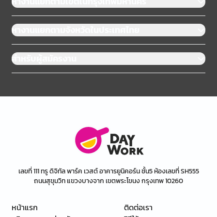
หางานแยกตามเขตในกรุงเทพมหานคร
หางานแยกตามจังหวัดในประเทศไทย
สำหรับผู้สมัครงาน
เลขที่ 111 ทรู ดิจิทัล พาร์ค เวสต์ อาคารยูนิคอร์น ชั้น5 ห้องเลขที่ SH555
ถนนสุขุมวิท แขวงบางจาก เขตพระโขนง กรุงเทพ 10260
หน้าแรก
ติดต่อเรา