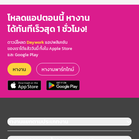
โหลดแอปตอนนี้ หางาน
ได้ทันทีเร็วสุด 1 ชั่วโมง!
ดาวน์โหลด
Daywork
แอปพลิเคชัน
ของเราได้แล้ววันนี้ ทั้งใน Apple Store
และ Google Play
หางาน
หางานพาร์ทไทม์
หางานแยกตามประเภทงาน