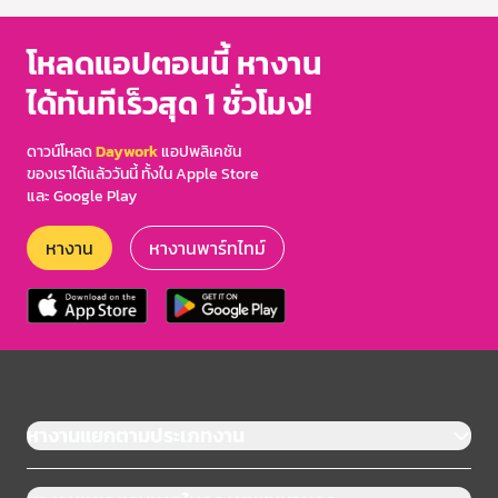
โหลดแอปตอนนี้ หางาน
ได้ทันทีเร็วสุด 1 ชั่วโมง!
ดาวน์โหลด
Daywork
แอปพลิเคชัน
ของเราได้แล้ววันนี้ ทั้งใน Apple Store
และ Google Play
หางาน
หางานพาร์ทไทม์
หางานแยกตามประเภทงาน