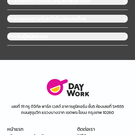
หางานแยกตามเขตในกรุงเทพมหานคร
หางานแยกตามจังหวัดในประเทศไทย
สำหรับผู้สมัครงาน
เลขที่ 111 ทรู ดิจิทัล พาร์ค เวสต์ อาคารยูนิคอร์น ชั้น5 ห้องเลขที่ SH555
ถนนสุขุมวิท แขวงบางจาก เขตพระโขนง กรุงเทพ 10260
หน้าแรก
ติดต่อเรา