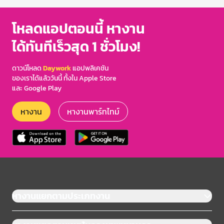
โหลดแอปตอนนี้ หางาน
ได้ทันทีเร็วสุด 1 ชั่วโมง!
ดาวน์โหลด
Daywork
แอปพลิเคชัน
ของเราได้แล้ววันนี้ ทั้งใน Apple Store
และ Google Play
หางาน
หางานพาร์ทไทม์
หางานแยกตามประเภทงาน