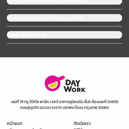
หางานแยกตามเขตในกรุงเทพมหานคร
หางานแยกตามจังหวัดในประเทศไทย
สำหรับผู้สมัครงาน
เลขที่ 111 ทรู ดิจิทัล พาร์ค เวสต์ อาคารยูนิคอร์น ชั้น5 ห้องเลขที่ SH555
ถนนสุขุมวิท แขวงบางจาก เขตพระโขนง กรุงเทพ 10260
หน้าแรก
ติดต่อเรา