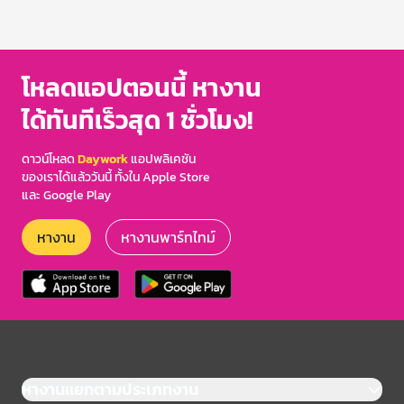
โหลดแอปตอนนี้ หางาน
ได้ทันทีเร็วสุด 1 ชั่วโมง!
ดาวน์โหลด
Daywork
แอปพลิเคชัน
ของเราได้แล้ววันนี้ ทั้งใน Apple Store
และ Google Play
หางาน
หางานพาร์ทไทม์
หางานแยกตามประเภทงาน