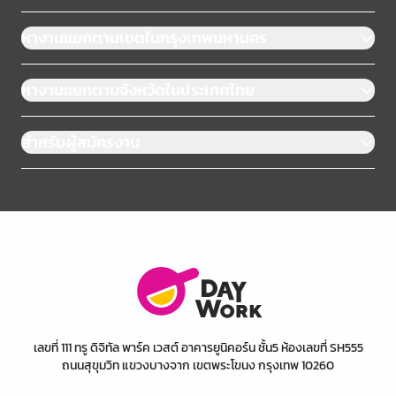
หางานแยกตามเขตในกรุงเทพมหานคร
หางานแยกตามจังหวัดในประเทศไทย
สำหรับผู้สมัครงาน
เลขที่ 111 ทรู ดิจิทัล พาร์ค เวสต์ อาคารยูนิคอร์น ชั้น5 ห้องเลขที่ SH555
ถนนสุขุมวิท แขวงบางจาก เขตพระโขนง กรุงเทพ 10260