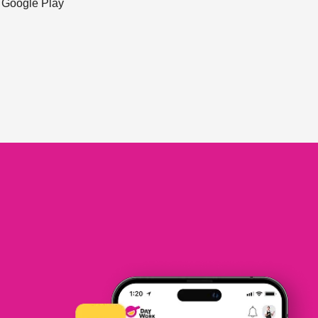
ะ Google Play