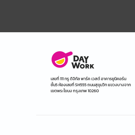
เลขที่ 111 ทรู ดิจิทัล พาร์ค เวสต์ อาคารยูนิคอร์น
ชั้น5 ห้องเลขที่ SH555 ถนนสุขุมวิท แขวงบางจาก
เขตพระโขนง กรุงเทพ 10260