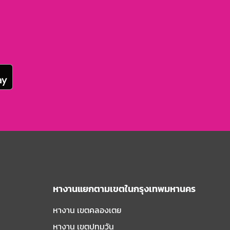
หางานแยกตามเขตในกรุงเทพมหานคร
หางาน เขตคลองเตย
หางาน เขตปทุมวัน