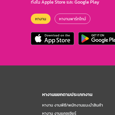
ทั้งใน Apple Store และ Google Play
หางาน
หางานพาร์ทไทม์
หางานแยกตามประเภทงาน
หางาน งานพีซี/พนักงานแนะนําสินค้า
หางาน งานแคชเชียร์