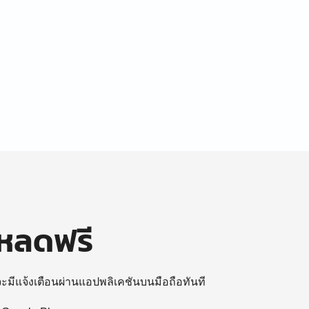
โหลดฟรี
 จะมีแจ้งเตือนผ่านแอปพลิเคชันบนมือถือทันที