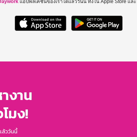
Daywork
แอปพลิเคชันของเราได้แล้ววันนี้ ทั้งใน Apple Store แล
หางาน
่วโมง!
้ววันนี้