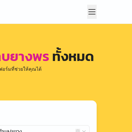
าบยางพร
ทั้งหมด
อร์มที่ช่วยให้คุณได้
กตำบล/แขวง