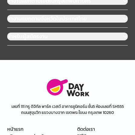
หางานแยกตามเขตในกรุงเทพมหานคร
หางานแยกตามจังหวัดในประเทศไทย
สำหรับผู้สมัครงาน
เลขที่ 111 ทรู ดิจิทัล พาร์ค เวสต์ อาคารยูนิคอร์น ชั้น5 ห้องเลขที่ SH555
ถนนสุขุมวิท แขวงบางจาก เขตพระโขนง กรุงเทพ 10260
หน้าแรก
ติดต่อเรา