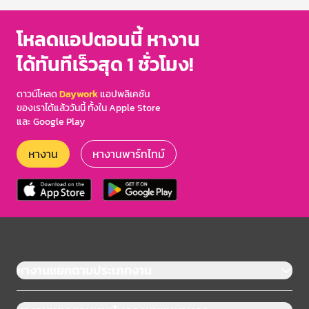
โหลดแอปตอนนี้ หางาน
ได้ทันทีเร็วสุด 1 ชั่วโมง!
ดาวน์โหลด
Daywork
แอปพลิเคชัน
ของเราได้แล้ววันนี้ ทั้งใน Apple Store
และ Google Play
หางาน
หางานพาร์ทไทม์
หางานแยกตามประเภทงาน