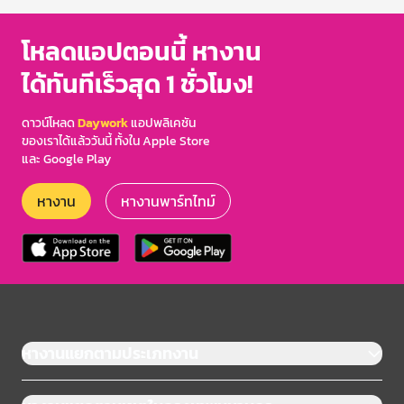
โหลดแอปตอนนี้ หางาน
ได้ทันทีเร็วสุด 1 ชั่วโมง!
ดาวน์โหลด
Daywork
แอปพลิเคชัน
ของเราได้แล้ววันนี้ ทั้งใน Apple Store
และ Google Play
หางาน
หางานพาร์ทไทม์
หางานแยกตามประเภทงาน