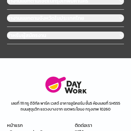
หางานแยกตามเขตในกรุงเทพมหานคร
หางานแยกตามจังหวัดในประเทศไทย
สำหรับผู้สมัครงาน
เลขที่ 111 ทรู ดิจิทัล พาร์ค เวสต์ อาคารยูนิคอร์น ชั้น5 ห้องเลขที่ SH555
ถนนสุขุมวิท แขวงบางจาก เขตพระโขนง กรุงเทพ 10260
หน้าแรก
ติดต่อเรา