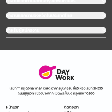
หางานแยกตามเขตในกรุงเทพมหานคร
หางานแยกตามจังหวัดในประเทศไทย
สำหรับผู้สมัครงาน
เลขที่ 111 ทรู ดิจิทัล พาร์ค เวสต์ อาคารยูนิคอร์น ชั้น5 ห้องเลขที่ SH555
ถนนสุขุมวิท แขวงบางจาก เขตพระโขนง กรุงเทพ 10260
หน้าแรก
ติดต่อเรา