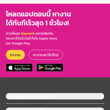
โหลดแอปตอนนี้ หางาน
ได้ทันทีเร็วสุด 1 ชั่วโมง!
ดาวน์โหลด
Daywork
แอปพลิเคชัน
ของเราได้แล้ววันนี้ ทั้งใน Apple Store
และ Google Play
หางาน
หางานพาร์ทไทม์
หางานแยกตามประเภทงาน