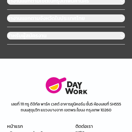
หางานแยกตามเขตในกรุงเทพมหานคร
หางานแยกตามจังหวัดในประเทศไทย
สำหรับผู้สมัครงาน
เลขที่ 111 ทรู ดิจิทัล พาร์ค เวสต์ อาคารยูนิคอร์น ชั้น5 ห้องเลขที่ SH555
ถนนสุขุมวิท แขวงบางจาก เขตพระโขนง กรุงเทพ 10260
หน้าแรก
ติดต่อเรา