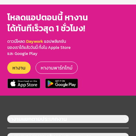
โหลดแอปตอนนี้ หางาน
ได้ทันทีเร็วสุด 1 ชั่วโมง!
ดาวน์โหลด
Daywork
แอปพลิเคชัน
ของเราได้แล้ววันนี้ ทั้งใน Apple Store
และ Google Play
หางาน
หางานพาร์ทไทม์
หางานแยกตามประเภทงาน