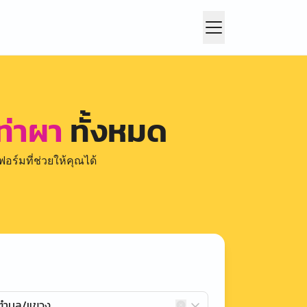
 ท่าผา
ทั้งหมด
อร์มที่ช่วยให้คุณได้
กตำบล/แขวง