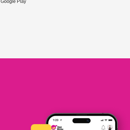
ะ Google Play