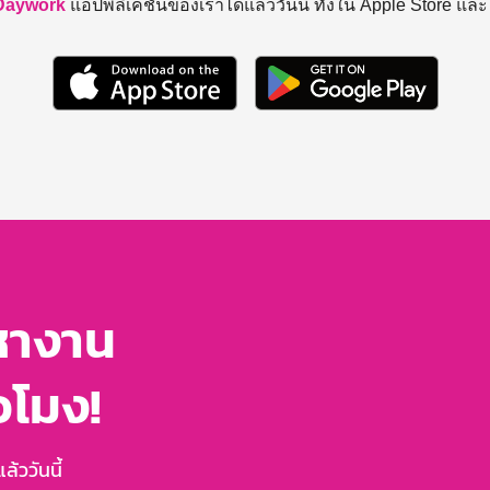
Daywork
แอปพลิเคชันของเราได้แล้ววันนี้ ทั้งใน Apple Store แล
หางาน
่วโมง!
้ววันนี้