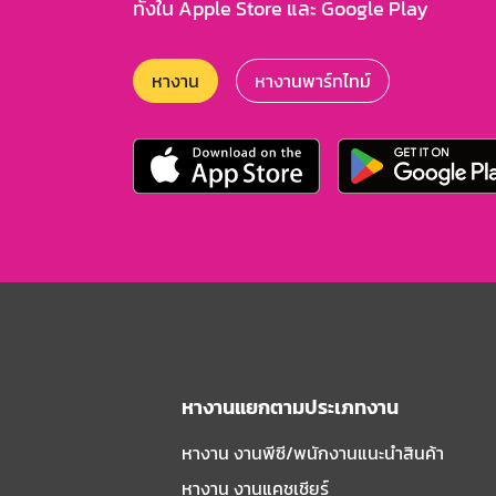
ทั้งใน Apple Store และ Google Play
หางาน
หางานพาร์ทไทม์
หางานแยกตามประเภทงาน
หางาน งานพีซี/พนักงานแนะนําสินค้า
หางาน งานแคชเชียร์