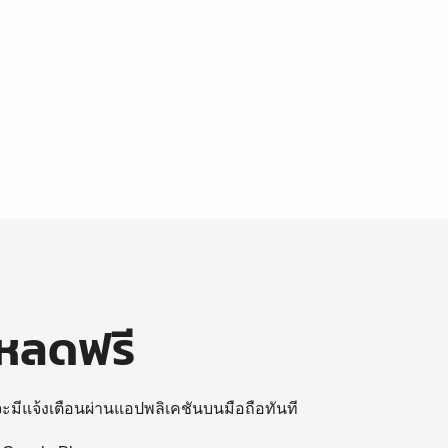
โหลดฟรี
 จะมีแจ้งเตือนผ่านแอปพลิเคชันบนมือถือทันที