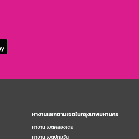
หางานแยกตามเขตในกรุงเทพมหานคร
หางาน เขตคลองเตย
หางาน เขตปทุมวัน