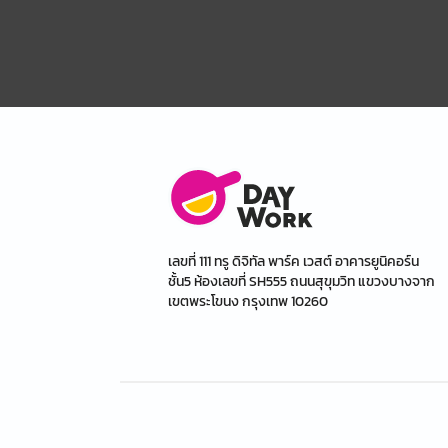
เลขที่ 111 ทรู ดิจิทัล พาร์ค เวสต์ อาคารยูนิคอร์น
ชั้น5 ห้องเลขที่ SH555 ถนนสุขุมวิท แขวงบางจาก
เขตพระโขนง กรุงเทพ 10260