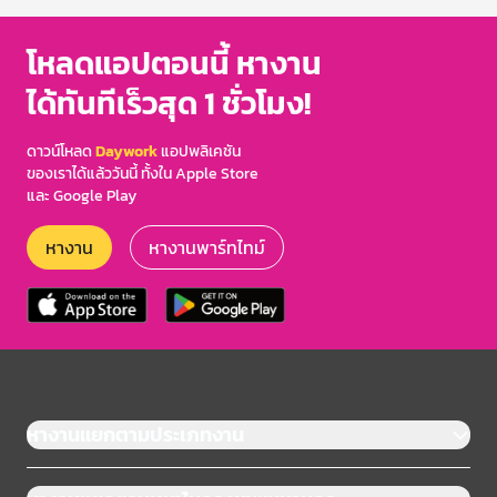
โหลดแอปตอนนี้ หางาน
ได้ทันทีเร็วสุด 1 ชั่วโมง!
ดาวน์โหลด
Daywork
แอปพลิเคชัน
ของเราได้แล้ววันนี้ ทั้งใน Apple Store
และ Google Play
หางาน
หางานพาร์ทไทม์
หางานแยกตามประเภทงาน