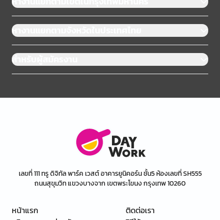
หางานแยกตามเขตในกรุงเทพมหานคร
หางานแยกตามจังหวัดในประเทศไทย
สำหรับผู้สมัครงาน
เลขที่ 111 ทรู ดิจิทัล พาร์ค เวสต์ อาคารยูนิคอร์น ชั้น5 ห้องเลขที่ SH555
ถนนสุขุมวิท แขวงบางจาก เขตพระโขนง กรุงเทพ 10260
หน้าแรก
ติดต่อเรา