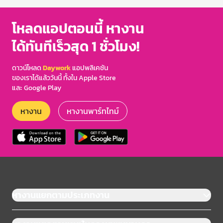
โหลดแอปตอนนี้ หางาน
ได้ทันทีเร็วสุด 1 ชั่วโมง!
ดาวน์โหลด
Daywork
แอปพลิเคชัน
ของเราได้แล้ววันนี้ ทั้งใน Apple Store
และ Google Play
หางาน
หางานพาร์ทไทม์
หางานแยกตามประเภทงาน