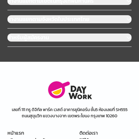
หางานแยกตามเขตในกรุงเทพมหานคร
หางานแยกตามจังหวัดในประเทศไทย
สำหรับผู้สมัครงาน
เลขที่ 111 ทรู ดิจิทัล พาร์ค เวสต์ อาคารยูนิคอร์น ชั้น5 ห้องเลขที่ SH555
ถนนสุขุมวิท แขวงบางจาก เขตพระโขนง กรุงเทพ 10260
หน้าแรก
ติดต่อเรา