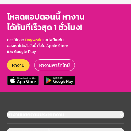
โหลดแอปตอนนี้ หางาน
ได้ทันทีเร็วสุด 1 ชั่วโมง!
ดาวน์โหลด
Daywork
แอปพลิเคชัน
ของเราได้แล้ววันนี้ ทั้งใน Apple Store
และ Google Play
หางาน
หางานพาร์ทไทม์
หางานแยกตามประเภทงาน