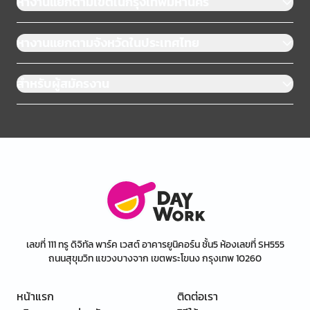
หางานแยกตามเขตในกรุงเทพมหานคร
หางานแยกตามจังหวัดในประเทศไทย
สำหรับผู้สมัครงาน
เลขที่ 111 ทรู ดิจิทัล พาร์ค เวสต์ อาคารยูนิคอร์น ชั้น5 ห้องเลขที่ SH555
ถนนสุขุมวิท แขวงบางจาก เขตพระโขนง กรุงเทพ 10260
หน้าแรก
ติดต่อเรา