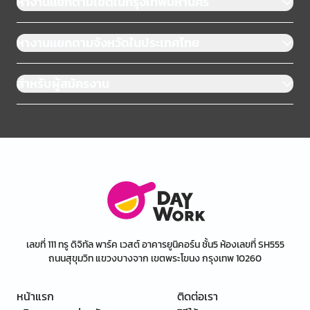
หางานแยกตามเขตในกรุงเทพมหานคร
หางานแยกตามจังหวัดในประเทศไทย
สำหรับผู้สมัครงาน
เลขที่ 111 ทรู ดิจิทัล พาร์ค เวสต์ อาคารยูนิคอร์น ชั้น5 ห้องเลขที่ SH555
ถนนสุขุมวิท แขวงบางจาก เขตพระโขนง กรุงเทพ 10260
หน้าแรก
ติดต่อเรา