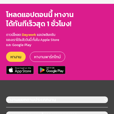
โหลดแอปตอนนี้ หางาน
ได้ทันทีเร็วสุด 1 ชั่วโมง!
ดาวน์โหลด
Daywork
แอปพลิเคชัน
ของเราได้แล้ววันนี้ ทั้งใน Apple Store
และ Google Play
หางาน
หางานพาร์ทไทม์
หางานแยกตามประเภทงาน