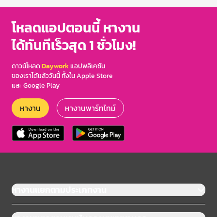
โหลดแอปตอนนี้ หางาน
ได้ทันทีเร็วสุด 1 ชั่วโมง!
ดาวน์โหลด
Daywork
แอปพลิเคชัน
ของเราได้แล้ววันนี้ ทั้งใน Apple Store
และ Google Play
หางาน
หางานพาร์ทไทม์
หางานแยกตามประเภทงาน