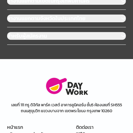
หางานแยกตามเขตในกรุงเทพมหานคร
หางานแยกตามจังหวัดในประเทศไทย
สำหรับผู้สมัครงาน
เลขที่ 111 ทรู ดิจิทัล พาร์ค เวสต์ อาคารยูนิคอร์น ชั้น5 ห้องเลขที่ SH555
ถนนสุขุมวิท แขวงบางจาก เขตพระโขนง กรุงเทพ 10260
หน้าแรก
ติดต่อเรา