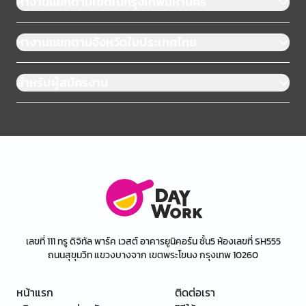
หางานแยกตามเขตในกรุงเทพมหานคร
หางานแยกตามจังหวัดในประเทศไทย
สำหรับผู้สมัครงาน
เลขที่ 111 ทรู ดิจิทัล พาร์ค เวสต์ อาคารยูนิคอร์น ชั้น5 ห้องเลขที่ SH555
ถนนสุขุมวิท แขวงบางจาก เขตพระโขนง กรุงเทพ 10260
หน้าแรก
ติดต่อเรา