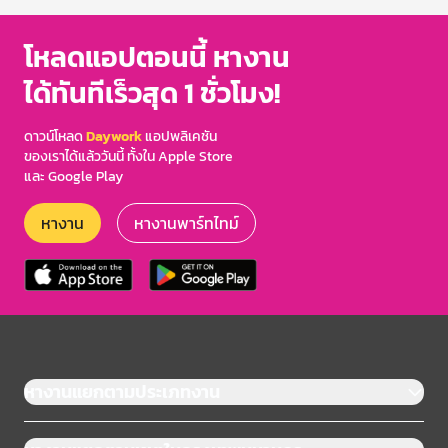
โหลดแอปตอนนี้ หางาน
ได้ทันทีเร็วสุด 1 ชั่วโมง!
ดาวน์โหลด
Daywork
แอปพลิเคชัน
ของเราได้แล้ววันนี้ ทั้งใน Apple Store
และ Google Play
หางาน
หางานพาร์ทไทม์
หางานแยกตามประเภทงาน