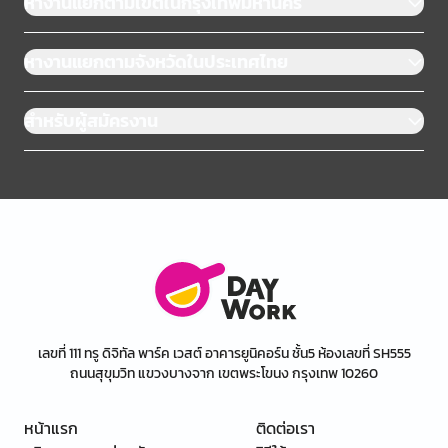
หางานแยกตามเขตในกรุงเทพมหานคร
หางานแยกตามจังหวัดในประเทศไทย
สำหรับผู้สมัครงาน
เลขที่ 111 ทรู ดิจิทัล พาร์ค เวสต์ อาคารยูนิคอร์น ชั้น5 ห้องเลขที่ SH555
ถนนสุขุมวิท แขวงบางจาก เขตพระโขนง กรุงเทพ 10260
หน้าแรก
ติดต่อเรา