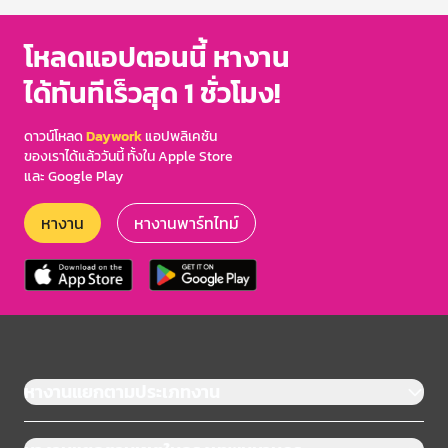
โหลดแอปตอนนี้ หางาน
ได้ทันทีเร็วสุด 1 ชั่วโมง!
ดาวน์โหลด
Daywork
แอปพลิเคชัน
ของเราได้แล้ววันนี้ ทั้งใน Apple Store
และ Google Play
หางาน
หางานพาร์ทไทม์
หางานแยกตามประเภทงาน