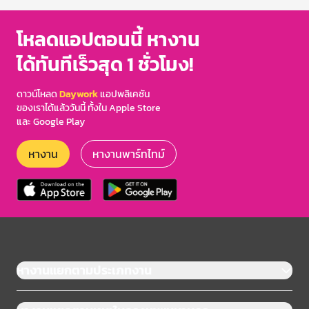
โหลดแอปตอนนี้ หางาน
ได้ทันทีเร็วสุด 1 ชั่วโมง!
ดาวน์โหลด
Daywork
แอปพลิเคชัน
ของเราได้แล้ววันนี้ ทั้งใน Apple Store
และ Google Play
หางาน
หางานพาร์ทไทม์
หางานแยกตามประเภทงาน