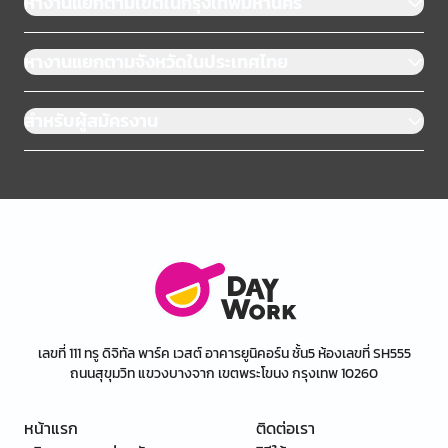
หางานแยกตามเขตในกรุงเทพมหานคร
หางานแยกตามจังหวัดในประเทศไทย
สำหรับผู้สมัครงาน
เลขที่ 111 ทรู ดิจิทัล พาร์ค เวสต์ อาคารยูนิคอร์น ชั้น5 ห้องเลขที่ SH555
ถนนสุขุมวิท แขวงบางจาก เขตพระโขนง กรุงเทพ 10260
หน้าแรก
ติดต่อเรา