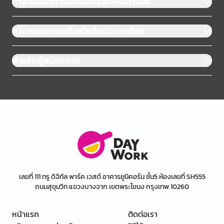
หางานแยกตามเขตในกรุงเทพมหานคร
หางานแยกตามจังหวัดในประเทศไทย
สำหรับผู้สมัครงาน
เลขที่ 111 ทรู ดิจิทัล พาร์ค เวสต์ อาคารยูนิคอร์น ชั้น5 ห้องเลขที่ SH555
ถนนสุขุมวิท แขวงบางจาก เขตพระโขนง กรุงเทพ 10260
หน้าแรก
ติดต่อเรา