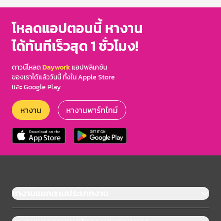
โหลดแอปตอนนี้ หางาน
ได้ทันทีเร็วสุด 1 ชั่วโมง!
ดาวน์โหลด
Daywork
แอปพลิเคชัน
ของเราได้แล้ววันนี้ ทั้งใน Apple Store
และ Google Play
หางาน
หางานพาร์ทไทม์
หางานแยกตามประเภทงาน